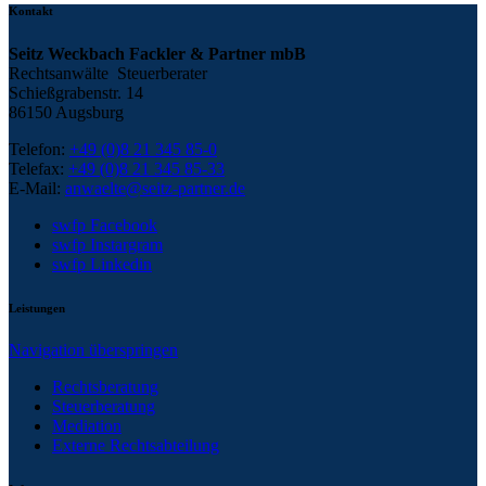
Kontakt
Seitz Weckbach Fackler & Partner mbB
Rechtsanwälte Steuerberater
Schießgrabenstr. 14
86150 Augsburg
Telefon:
+49 (0)8 21 345 85-0
Telefax:
+49 (0)8 21 345 85-33
E-Mail:
anwaelte@seitz-partner.de
swfp Facebook
swfp Instargram
swfp Linkedin
Leistungen
Navigation überspringen
Rechtsberatung
Steuerberatung
Mediation
Externe Rechtsabteilung