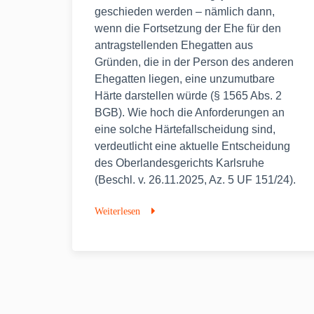
geschieden werden – nämlich dann,
wenn die Fortsetzung der Ehe für den
antragstellenden Ehegatten aus
Gründen, die in der Person des anderen
Ehegatten liegen, eine unzumutbare
Härte darstellen würde (§ 1565 Abs. 2
BGB). Wie hoch die Anforderungen an
eine solche Härtefallscheidung sind,
verdeutlicht eine aktuelle Entscheidung
des Oberlandesgerichts Karlsruhe
(Beschl. v. 26.11.2025, Az. 5 UF 151/24).
Weiterlesen
Scheidung
vor
Ablauf
des
Trennungsjahres
–
Hohe