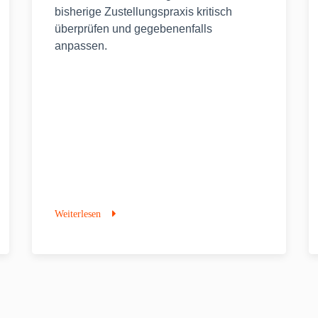
bisherige Zustellungspraxis kritisch
überprüfen und gegebenenfalls
anpassen.
Weiterlesen
BAG
setzt
neue
Maßstäbe
beim
Zugangsnachweis:
Das