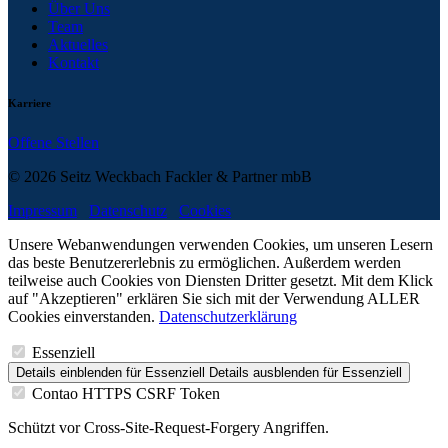
Über Uns
Team
Aktuelles
Kontakt
Karriere
Offene Stellen
© 2026 Seitz Weckbach Fackler & Partner mbB
Impressum
Datenschutz
Cookies
Unsere Webanwendungen verwenden Cookies, um unseren Lesern
das beste Benutzererlebnis zu ermöglichen. Außerdem werden
teilweise auch Cookies von Diensten Dritter gesetzt. Mit dem Klick
auf "Akzeptieren" erklären Sie sich mit der Verwendung ALLER
Cookies einverstanden.
Datenschutzerklärung
Essenziell
Details einblenden
für Essenziell
Details ausblenden
für Essenziell
Contao HTTPS CSRF Token
Schützt vor Cross-Site-Request-Forgery Angriffen.