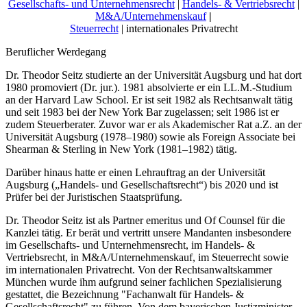
Gesellschafts- und Unternehmensrecht
|
Handels- & Vertriebsrecht
|
M&A/Unternehmenskauf
|
Steuerrecht
| internationales Privatrecht
Beruflicher Werdegang
Dr. Theodor Seitz studierte an der Universität Augsburg und hat dort
1980 promoviert (Dr. jur.). 1981 absolvierte er ein LL.M.-Studium
an der Harvard Law School. Er ist seit 1982 als Rechtsanwalt tätig
und seit 1983 bei der New York Bar zugelassen; seit 1986 ist er
zudem Steuerberater. Zuvor war er als Akademischer Rat a.Z. an der
Universität Augsburg (1978–1980) sowie als Foreign Associate bei
Shearman & Sterling in New York (1981–1982) tätig.
Darüber hinaus hatte er einen Lehrauftrag an der Universität
Augsburg („Handels- und Gesellschaftsrecht“) bis 2020 und ist
Prüfer bei der Juristischen Staatsprüfung.
Dr. Theodor Seitz ist als Partner emeritus und Of Counsel für die
Kanzlei tätig. Er berät und vertritt unsere Mandanten insbesondere
im Gesellschafts- und Unternehmensrecht, im Handels- &
Vertriebsrecht, in M&A/Unternehmenskauf, im Steuerrecht sowie
im internationalen Privatrecht. Von der Rechtsanwaltskammer
München wurde ihm aufgrund seiner fachlichen Spezialisierung
gestattet, die Bezeichnung "Fachanwalt für Handels- &
Gesellschaftsrecht" zu führen. Von dem bayerischen Justizminister