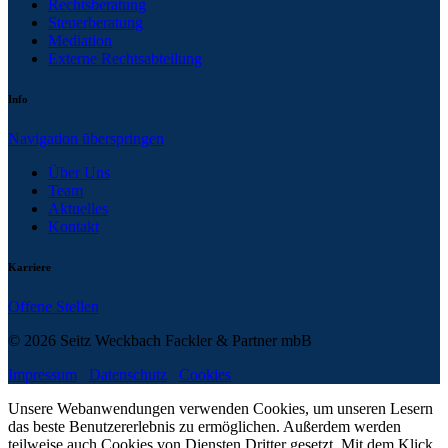
Rechtsberatung
Steuerberatung
Mediation
Externe Rechtsabteilung
Info
Navigation überspringen
Über Uns
Team
Aktuelles
Kontakt
Karriere
Offene Stellen
© 2026 Seitz Weckbach Fackler & Partner mbB
Impressum
Datenschutz
Cookies
Unsere Webanwendungen verwenden Cookies, um unseren Lesern
das beste Benutzererlebnis zu ermöglichen. Außerdem werden
teilweise auch Cookies von Diensten Dritter gesetzt. Mit dem Klick