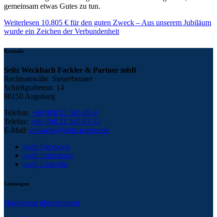
gemeinsam etwas Gutes zu tun.
Weiterlesen
10.805 € für den guten Zweck – Aus unserem Jubiläum
wurde ein Zeichen der Verbundenheit
Kontakt
Seitz Weckbach Fackler & Partner mbB
Rechtsanwälte Steuerberater
Schießgrabenstr. 14
86150 Augsburg
Telefon:
+49 (0)8 21 345 85-0
Telefax:
+49 (0)8 21 345 85-33
E-Mail:
anwaelte@seitz-partner.de
swfp Facebook
swfp Instargram
swfp Linkedin
Leistungen
Navigation überspringen