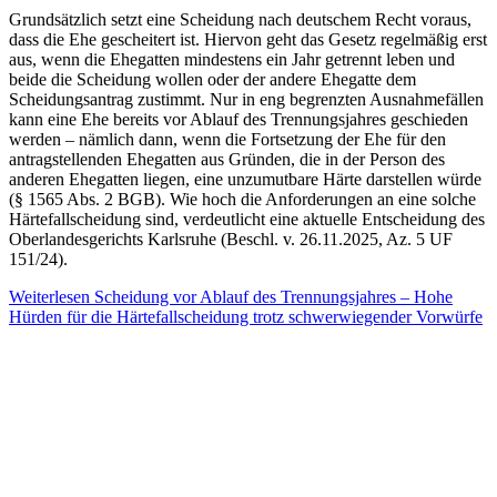
Grundsätzlich setzt eine Scheidung nach deutschem Recht voraus,
dass die Ehe gescheitert ist. Hiervon geht das Gesetz regelmäßig erst
aus, wenn die Ehegatten mindestens ein Jahr getrennt leben und
beide die Scheidung wollen oder der andere Ehegatte dem
Scheidungsantrag zustimmt. Nur in eng begrenzten Ausnahmefällen
kann eine Ehe bereits vor Ablauf des Trennungsjahres geschieden
werden – nämlich dann, wenn die Fortsetzung der Ehe für den
antragstellenden Ehegatten aus Gründen, die in der Person des
anderen Ehegatten liegen, eine unzumutbare Härte darstellen würde
(§ 1565 Abs. 2 BGB). Wie hoch die Anforderungen an eine solche
Härtefallscheidung sind, verdeutlicht eine aktuelle Entscheidung des
Oberlandesgerichts Karlsruhe (Beschl. v. 26.11.2025, Az. 5 UF
151/24).
Weiterlesen
Scheidung vor Ablauf des Trennungsjahres – Hohe
Hürden für die Härtefallscheidung trotz schwerwiegender Vorwürfe