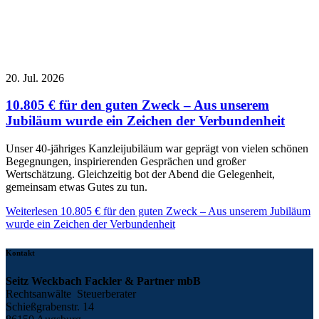
20. Jul. 2026
10.805 € für den guten Zweck – Aus unserem
Jubiläum wurde ein Zeichen der Verbundenheit
Unser 40-jähriges Kanzleijubiläum war geprägt von vielen schönen
Begegnungen, inspirierenden Gesprächen und großer
Wertschätzung. Gleichzeitig bot der Abend die Gelegenheit,
gemeinsam etwas Gutes zu tun.
Weiterlesen
10.805 € für den guten Zweck – Aus unserem Jubiläum
wurde ein Zeichen der Verbundenheit
Kontakt
Seitz Weckbach Fackler & Partner mbB
Rechtsanwälte Steuerberater
Schießgrabenstr. 14