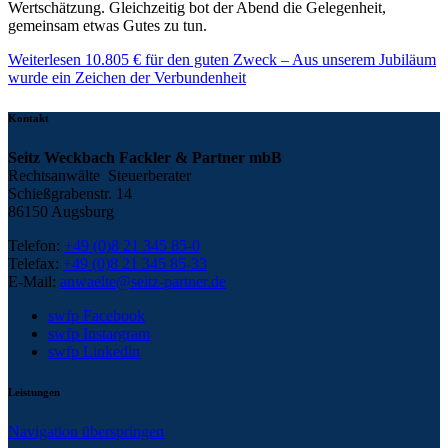
Wertschätzung. Gleichzeitig bot der Abend die Gelegenheit,
gemeinsam etwas Gutes zu tun.
Weiterlesen
10.805 € für den guten Zweck – Aus unserem Jubiläum
wurde ein Zeichen der Verbundenheit
Kontakt
Seitz Weckbach Fackler & Partner mbB
Rechtsanwälte Steuerberater
Schießgrabenstr. 14
86150 Augsburg
Telefon:
+49 (0)8 21 345 85-0
Telefax:
+49 (0)8 21 345 85-33
E-Mail:
anwaelte@seitz-partner.de
swfp Facebook
swfp Instargram
swfp Linkedin
Leistungen
Navigation überspringen