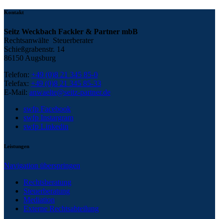
Kontakt
Seitz Weckbach Fackler & Partner mbB
Rechtsanwälte Steuerberater
Schießgrabenstr. 14
86150 Augsburg
Telefon:
+49 (0)8 21 345 85-0
Telefax:
+49 (0)8 21 345 85-33
E-Mail:
anwaelte@seitz-partner.de
swfp Facebook
swfp Instargram
swfp Linkedin
Leistungen
Navigation überspringen
Rechtsberatung
Steuerberatung
Mediation
Externe Rechtsabteilung