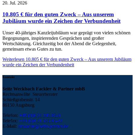
20. Jul. 2026
10.805 € für den guten Zweck – Aus unserem
Jubiläum wurde ein Zeichen der Verbundenheit
Unser 40-jähriges Kanzleijubiläum war geprägt von vielen schönen
Begegnungen, inspirierenden Gesprächen und großer
Wertschätzung. Gleichzeitig bot der Abend die Gelegenheit,
gemeinsam etwas Gutes zu tun.
Weiterlesen
10.805 € für den guten Zweck – Aus unserem Jubiläum
wurde ein Zeichen der Verbundenheit
Kontakt
Seitz Weckbach Fackler & Partner mbB
Rechtsanwälte Steuerberater
Schießgrabenstr. 14
86150 Augsburg
Telefon:
+49 (0)8 21 345 85-0
Telefax:
+49 (0)8 21 345 85-33
E-Mail:
anwaelte@seitz-partner.de