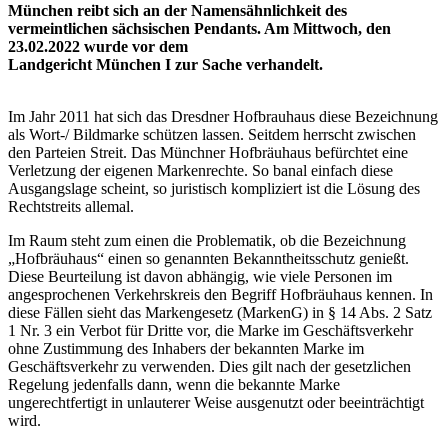
München reibt sich an der Namensähnlichkeit des
vermeintlichen sächsischen Pendants. Am Mittwoch, den
23.02.2022 wurde vor dem
Landgericht München I zur Sache verhandelt.
Im Jahr 2011 hat sich das Dresdner Hofbrauhaus diese Bezeichnung
als Wort-/ Bildmarke schützen lassen. Seitdem herrscht zwischen
den Parteien Streit. Das Münchner Hofbräuhaus befürchtet eine
Verletzung der eigenen Markenrechte. So banal einfach diese
Ausgangslage scheint, so juristisch kompliziert ist die Lösung des
Rechtstreits allemal.
Im Raum steht zum einen die Problematik, ob die Bezeichnung
„Hofbräuhaus“ einen so genannten Bekanntheitsschutz genießt.
Diese Beurteilung ist davon abhängig, wie viele Personen im
angesprochenen Verkehrskreis den Begriff Hofbräuhaus kennen. In
diese Fällen sieht das Markengesetz (MarkenG) in § 14 Abs. 2 Satz
1 Nr. 3 ein Verbot für Dritte vor, die Marke im Geschäftsverkehr
ohne Zustimmung des Inhabers der bekannten Marke im
Geschäftsverkehr zu verwenden. Dies gilt nach der gesetzlichen
Regelung jedenfalls dann, wenn die bekannte Marke
ungerechtfertigt in unlauterer Weise ausgenutzt oder beeinträchtigt
wird.