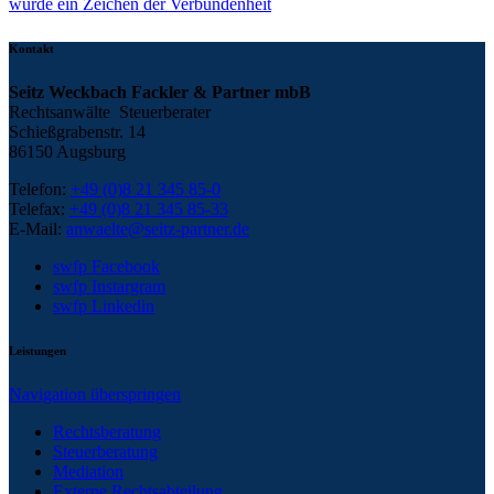
wurde ein Zeichen der Verbundenheit
Kontakt
Seitz Weckbach Fackler & Partner mbB
Rechtsanwälte Steuerberater
Schießgrabenstr. 14
86150 Augsburg
Telefon:
+49 (0)8 21 345 85-0
Telefax:
+49 (0)8 21 345 85-33
E-Mail:
anwaelte@seitz-partner.de
swfp Facebook
swfp Instargram
swfp Linkedin
Leistungen
Navigation überspringen
Rechtsberatung
Steuerberatung
Mediation
Externe Rechtsabteilung