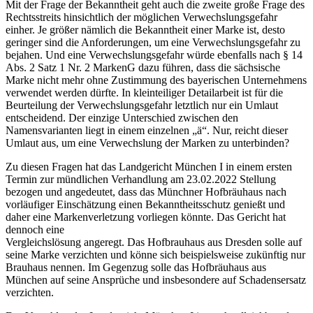
Mit der Frage der Bekanntheit geht auch die zweite große Frage des
Rechtsstreits hinsichtlich der möglichen Verwechslungsgefahr
einher. Je größer nämlich die Bekanntheit einer Marke ist, desto
geringer sind die Anforderungen, um eine Verwechslungsgefahr zu
bejahen. Und eine Verwechslungsgefahr würde ebenfalls nach § 14
Abs. 2 Satz 1 Nr. 2 MarkenG dazu führen, dass die sächsische
Marke nicht mehr ohne Zustimmung des bayerischen Unternehmens
verwendet werden dürfte. In kleinteiliger Detailarbeit ist für die
Beurteilung der Verwechslungsgefahr letztlich nur ein Umlaut
entscheidend. Der einzige Unterschied zwischen den
Namensvarianten liegt in einem einzelnen „ä“. Nur, reicht dieser
Umlaut aus, um eine Verwechslung der Marken zu unterbinden?
Zu diesen Fragen hat das Landgericht München I in einem ersten
Termin zur mündlichen Verhandlung am 23.02.2022 Stellung
bezogen und angedeutet, dass das Münchner Hofbräuhaus nach
vorläufiger Einschätzung einen Bekanntheitsschutz genießt und
daher eine Markenverletzung vorliegen könnte. Das Gericht hat
dennoch eine
Vergleichslösung angeregt. Das Hofbrauhaus aus Dresden solle auf
seine Marke verzichten und könne sich beispielsweise zukünftig nur
Brauhaus nennen. Im Gegenzug solle das Hofbräuhaus aus
München auf seine Ansprüche und insbesondere auf Schadensersatz
verzichten.