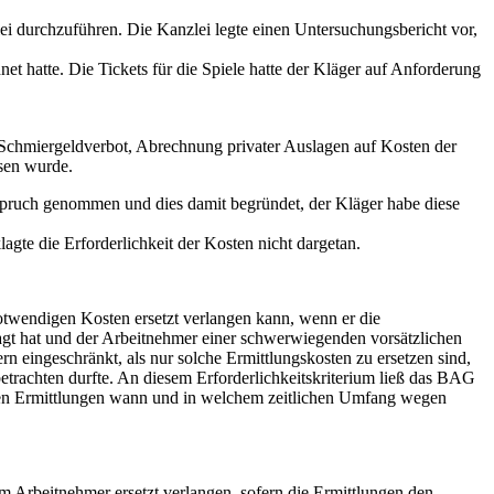
i durchzuführen. Die Kanzlei legte einen Untersuchungsbericht vor,
hatte. Die Tickets für die Spiele hatte der Kläger auf Anforderung
g. Schmiergeldverbot, Abrechnung privater Auslagen auf Kosten der
sen wurde.
nspruch genommen und dies damit begründet, der Kläger habe diese
te die Erforderlichkeit der Kosten nicht dargetan.
otwendigen Kosten ersetzt verlangen kann, wenn er die
ragt hat und der Arbeitnehmer einer schwerwiegenden vorsätzlichen
n eingeschränkt, als nur solche Ermittlungskosten zu ersetzen sind,
betrachten durfte. An diesem Erforderlichkeitskriterium ließ das BAG
reten Ermittlungen wann und in welchem zeitlichen Umfang wegen
om Arbeitnehmer ersetzt verlangen, sofern die Ermittlungen den