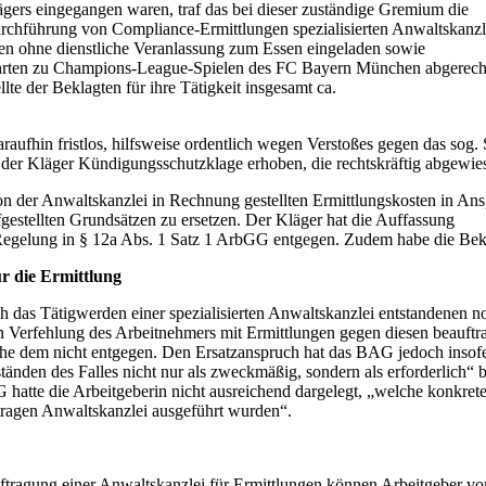
ers eingegangen waren, traf das bei dieser zuständige Gremium die
rchführung von Compliance-Ermittlungen spezialisierten Anwaltskanzle
en ohne dienstliche Veranlassung zum Essen eingeladen sowie
rten zu Champions-League-Spielen des FC Bayern München abgerechnet 
te der Beklagten für ihre Tätigkeit insgesamt ca.
araufhin fristlos, hilfsweise ordentlich wegen Verstoßes gegen das so
der Kläger Kündigungsschutzklage erhoben, die rechtskräftig abgewie
 von der Anwaltskanzlei in Rechnung gestellten Ermittlungskosten in A
estellten Grundsätzen zu ersetzen. Der Kläger hat die Auffassung
Regelung in § 12a Abs. 1 Satz 1 ArbGG entgegen. Zudem habe die Beklag
̈r die Ermittlung
 das Tätigwerden einer spezialisierten Anwaltskanzlei entstandenen n
en Verfehlung des Arbeitnehmers mit Ermittlungen gegen diesen beauft
tehe dem nicht entgegen. Den Ersatzanspruch hat das BAG jedoch insofer
tänden des Falles nicht nur als zweckmäßig, sondern als erforderlich“ 
G hatte die Arbeitgeberin nicht ausreichend dargelegt, „welche konk
ragen Anwaltskanzlei ausgeführt wurden“.
auftragung einer Anwaltskanzlei für Ermittlungen können Arbeitgeber v