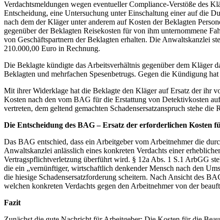
Verdachtsmeldungen wegen eventueller Compliance-Verstöße des Kläg
Entscheidung, eine Untersuchung unter Einschaltung einer auf die Du
nach dem der Kläger unter anderem auf Kosten der Beklagten Person
gegenüber der Beklagten Reisekosten für von ihm unternommene Fah
von Geschäftspartnern der Beklagten erhalten. Die Anwaltskanzlei stell
210.000,00 Euro in Rechnung.
Die Beklagte kündigte das Arbeitsverhältnis gegenüber dem Kläger d
Beklagten und mehrfachen Spesenbetrugs. Gegen die Kündigung hat 
Mit ihrer Widerklage hat die Beklagte den Kläger auf Ersatz der ihr
Kosten nach den vom BAG für die Erstattung von Detektivkosten aufg
vertreten, dem geltend gemachten Schadensersatzanspruch stehe die 
Die Entscheidung des BAG – Ersatz der erforderlichen Kosten fu
Das BAG entschied, dass ein Arbeitgeber vom Arbeitnehmer die durch
Anwaltskanzlei anlässlich eines konkreten Verdachts einer erheblich
Vertragspflichtverletzung überführt wird. § 12a Abs. 1 S.1 ArbGG s
die ein „vernünftiger, wirtschaftlich denkender Mensch nach den Ums
die hiesige Schadensersatzforderung scheitern. Nach Ansicht des BA
welchen konkreten Verdachts gegen den Arbeitnehmer von der beauft
Fazit
Zunächst die gute Nachricht für Arbeitgeber: Die Kosten für die Be