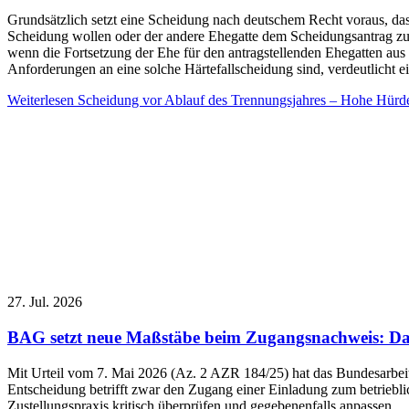
Grundsätzlich setzt eine Scheidung nach deutschem Recht voraus, dass
Scheidung wollen oder der andere Ehegatte dem Scheidungsantrag zu
wenn die Fortsetzung der Ehe für den antragstellenden Ehegatten aus
Anforderungen an eine solche Härtefallscheidung sind, verdeutlicht e
Weiterlesen
Scheidung vor Ablauf des Trennungsjahres – Hohe Hürden
27. Jul. 2026
BAG setzt neue Maßstäbe beim Zugangsnachweis: Das 
Mit Urteil vom 7. Mai 2026 (Az. 2 AZR 184/25) hat das Bundesarbeit
Entscheidung betrifft zwar den Zugang einer Einladung zum betriebl
Zustellungspraxis kritisch überprüfen und gegebenenfalls anpassen.