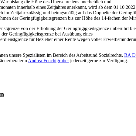
. War bislang die Höhe des Überschreitens unerheblich und
rmonaten innerhalb eines Zeitjahres anerkannt, wird ab dem 01.10.2022
 im Zeitjahr zulässig und betragsmäßig auf das Doppelte der Geringfü
Rahmen der Geringfügigkeitsgrenzen bis zur Höhe des 14-fachen der Mi
dienstgrenze von der Erhöhung der Geringfügigkeitsgrenze unberührt b
der Geringfügigkeitsgrenze bei Ausübung eines
rdienstgrenze für Bezieher einer Rente wegen voller Erwerbsminderung 
nen unsere Spezialisten im Bereich des Arbeitsund Sozialrechts,
RA Dr
teuerberaterin
Andrea Feuchtgruber
jederzeit gerne zur Verfügung.
en