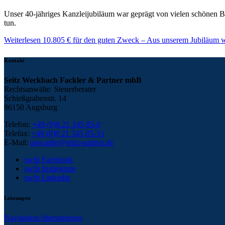
Unser 40-jähriges Kanzleijubiläum war geprägt von vielen schönen 
tun.
Weiterlesen
10.805 € für den guten Zweck – Aus unserem Jubiläum w
Kontakt
Seitz Weckbach Fackler & Partner mbB
Rechtsanwälte Steuerberater
Schießgrabenstr. 14
86150 Augsburg
Telefon:
+49 (0)8 21 345 85-0
Telefax:
+49 (0)8 21 345 85-33
E-Mail:
anwaelte@seitz-partner.de
swfp Facebook
swfp Instargram
swfp Linkedin
Leistungen
Navigation überspringen