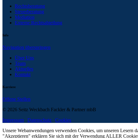
Rechtsberatung
Steuerberatung
Mediation
Externe Rechtsabteilung
Info
Navigation überspringen
Über Uns
Team
Aktuelles
Kontakt
Karriere
Offene Stellen
© 2026 Seitz Weckbach Fackler & Partner mbB
Impressum
Datenschutz
Cookies
Unsere Webanwendungen verwenden Cookies, um unseren Lesern das b
"Akzeptieren" erklären Sie sich mit der Verwendung ALLER Cookies