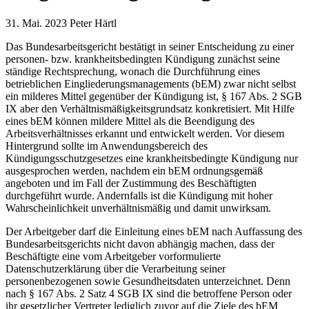
31. Mai. 2023
Peter Härtl
Das Bundesarbeitsgericht bestätigt in seiner Entscheidung zu einer
personen- bzw. krankheitsbedingten Kündigung zunächst seine
ständige Rechtsprechung, wonach die Durchführung eines
betrieblichen Eingliederungsmanagements (bEM) zwar nicht selbst
ein milderes Mittel gegenüber der Kündigung ist, § 167 Abs. 2 SGB
IX aber den Verhältnismäßigkeitsgrundsatz konkretisiert. Mit Hilfe
eines bEM können mildere Mittel als die Beendigung des
Arbeitsverhältnisses erkannt und entwickelt werden. Vor diesem
Hintergrund sollte im Anwendungsbereich des
Kündigungsschutzgesetzes eine krankheitsbedingte Kündigung nur
ausgesprochen werden, nachdem ein bEM ordnungsgemäß
angeboten und im Fall der Zustimmung des Beschäftigten
durchgeführt wurde. Andernfalls ist die Kündigung mit hoher
Wahrscheinlichkeit unverhältnismäßig und damit unwirksam.
Der Arbeitgeber darf die Einleitung eines bEM nach Auffassung des
Bundesarbeitsgerichts nicht davon abhängig machen, dass der
Beschäftigte eine vom Arbeitgeber vorformulierte
Datenschutzerklärung über die Verarbeitung seiner
personenbezogenen sowie Gesundheitsdaten unterzeichnet. Denn
nach § 167 Abs. 2 Satz 4 SGB IX sind die betroffene Person oder
ihr gesetzlicher Vertreter lediglich zuvor auf die Ziele des bEM