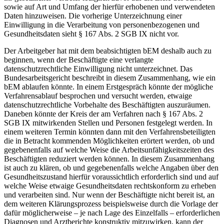
sowie auf Art und Umfang der hierfür erhobenen und verwendeten
Daten hinzuweisen. Die vorherige Unterzeichnung einer
Einwilligung in die Verarbeitung von personenbezogenen und
Gesundheitsdaten sieht § 167 Abs. 2 SGB IX nicht vor.
Der Arbeitgeber hat mit dem beabsichtigten bEM deshalb auch zu
beginnen, wenn der Beschäftigte eine verlangte
datenschutzrechtliche Einwilligung nicht unterzeichnet. Das
Bundesarbeitsgericht beschreibt in diesem Zusammenhang, wie ein
bEM ablaufen könnte. In einem Erstgespräch könnte der mögliche
Verfahrensablauf besprochen und versucht werden, etwaige
datenschutzrechtliche Vorbehalte des Beschäftigten auszuräumen.
Daneben könnte der Kreis der am Verfahren nach § 167 Abs. 2
SGB IX mitwirkenden Stellen und Personen festgelegt werden. In
einem weiteren Termin könnten dann mit den Verfahrensbeteiligten
die in Betracht kommenden Möglichkeiten erörtert werden, ob und
gegebenenfalls auf welche Weise die Arbeitsunfähigkeitszeiten des
Beschäftigten reduziert werden können. In diesem Zusammenhang
ist auch zu klären, ob und gegebenenfalls welche Angaben über den
Gesundheitszustand hierfür voraussichtlich erforderlich sind und auf
welche Weise etwaige Gesundheitsdaten rechtskonform zu erheben
und verarbeiten sind. Nur wenn der Beschäftigte nicht bereit ist, an
dem weiteren Klärungsprozess beispielsweise durch die Vorlage der
dafür möglicherweise – je nach Lage des Einzelfalls – erforderlichen
Diagnosen und Arztberichte konstruktiv mitzuwirken, kann der